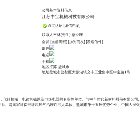
公司基本资料信息
江苏中宝机械科技有限公司
通过认证
[诚信档案]
联系人
王林(先生) 总经理
会员
[
当前离线
]
[加为商友]
[发送信件]
邮件
电话
手机
地区
江苏-盐城市
地址
盐城市盐都区大纵湖镇义丰工业集中区中宝路1号
，化纤机械，电镀机械以及电热电器的专业性单位。与中车时代新材料股份有限公司
,
合作关系。是国家环保部环境废气治理许可人单位、盐城市第十五届优秀企业、中国人民银