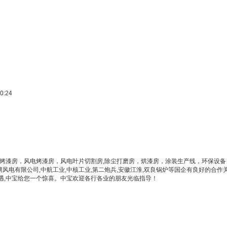
0:24
烤漆房，风电烤漆房，风电叶片切割房
,除尘打磨房，烘漆房，涂装生产线
，环保设备
朋风电有限公司,中航工业,中核工业,第二炮兵,安徽江淮,双良锅炉等国企有良好的
遇,中宝给您一个惊喜。中宝欢迎各行各业的朋友光临指导！