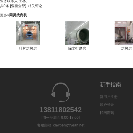
业务联系人
:王林,
共
0
条 [查看全部]
相关评论
更多»
同类找商机
叶片烘烤房
除尘打磨房
烘烤房
新手指南
新用户注册
账户登录
13811802542
找回密码
[周一至周五 9:00-18:00]
客服邮箱:
cnwpem@yeah.net