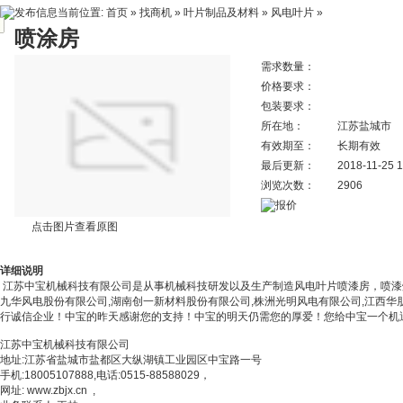
当前位置:
首页
»
找商机
»
叶片制品及材料
»
风电叶片
»
喷涂房
需求数量：
价格要求：
包装要求：
所在地：
江苏盐城市
有效期至：
长期有效
最后更新：
2018-11-25 1
浏览次数：
2906
点击图片查看原图
详细说明
江苏中宝机械科技有限公司是从事机械科技研发以及生产制造风电叶片喷漆房，喷漆
九华风电股份有限公司,湖南创一新材料股份有限公司,株洲光明风电有限公司,江西华
行诚信企业！中宝的昨天感谢您的支持！中宝的明天仍需您的厚爱！您给中宝一个机
江苏中宝机械科技有限公司
地址
:江苏省盐城市盐都区大纵湖镇工业园区中宝路一号
手机
:18005107888,电话:0515-88588029，
网址
:
www.zbjx.cn
,