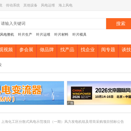
统
传动系统
其他设备
风电运维
海上风电
搜索
风电整机
叶片生产
叶片运维
叶片材料
叶片模具
观视频
参会展
做品牌
找产品
找企业
阅专题
谈技
设
上海化工区分散式风电示范项目（一期）风力发电机组及塔筒采购项目招标公告