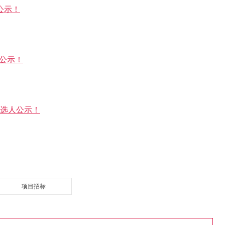
公示！
人公示！
候选人公示！
项目招标