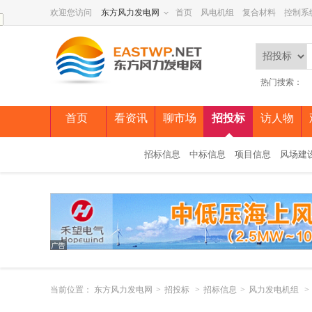
欢迎您访问
东方风力发电网
首页
风电机组
复合材料
控制系
热门搜索：
首页
看资讯
聊市场
招投标
访人物
招标信息
中标信息
项目信息
风场建
当前位置：
东方风力发电网
>
招投标
>
招标信息
>
风力发电机组
>